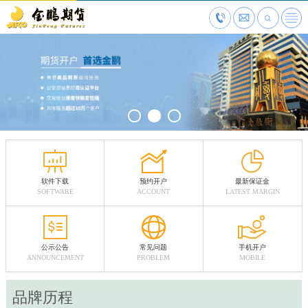
1991
年
成为经中国证监会批准、在工商行政管理局登记注册，并在国
内首批取得期货开户业务经营许可权的大型专业期货公司
了解更多
2012
年
取得期货投资咨询业务资格，并成立投资咨询部
了解更多
软件下载
预约开户
最新保证金
SOFTWARE
ACCOUNT
LATEST MARGIN
2015
年
公示公告
常见问题
手机开户
获得资产管理业务资格
ANNOUNCEMENT
PROBLEM
MOBILE
了解更多
品牌历程