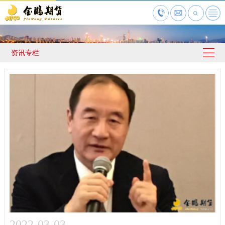
资讯专栏
2022-03-03