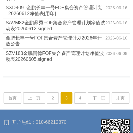
SXD409_金鹏长丰一号FOF集合资产管理计划
2026-06-16
_20260612净值表[用印]
SAVM82金鹏鼎秀FOF集合资产管理计划净值波
2026-06-16
动表20260612.signed
金鹏长丰一号FOF集合资产管理计划2026年开
2026-06-16
放公告
SZV183金鹏同德FOF集合资产管理计划净值波
2026-06-08
动表20260605.signed
首页
上一页
2
3
4
下一页
末页
开户热线：
010-66212370