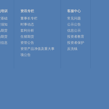
战培训
资讯专栏
客服中心
货基础
董事长专栏
常见问题
资须知
时事动态
公示公告
品期货
套利分析
信息公示
融期货
生猪期货
投资者教育
训信息
资管公告
投资者保护
资管产品净值及重大事
反洗钱
项公告