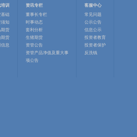
战培训
资讯专栏
客服中心
货基础
董事长专栏
常见问题
资须知
时事动态
公示公告
品期货
套利分析
信息公示
融期货
生猪期货
投资者教育
训信息
资管公告
投资者保护
资管产品净值及重大事
反洗钱
项公告