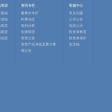
战培训
资讯专栏
客服中心
货基础
董事长专栏
常见问题
资须知
时事动态
公示公告
品期货
套利分析
信息公示
融期货
生猪期货
投资者教育
训信息
资管公告
投资者保护
资管产品净值及重大事
反洗钱
项公告