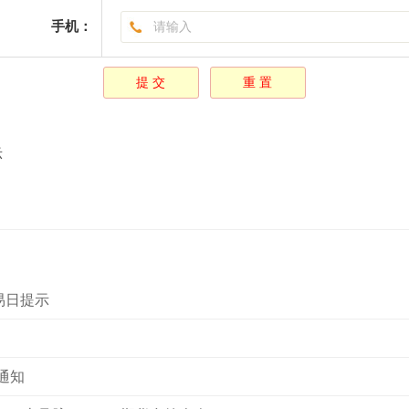
手机：
示
易日提示
通知