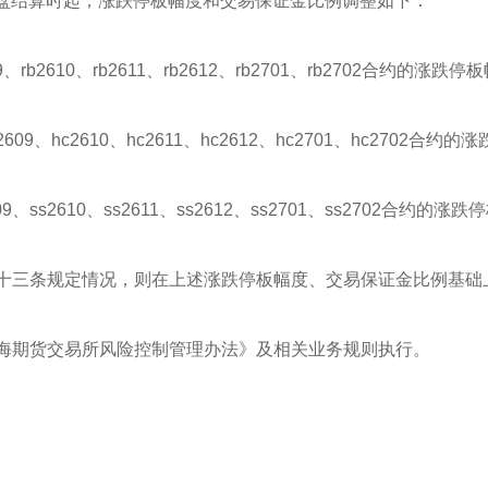
）收盘结算时起，涨跌停板幅度和交易保证金比例调整如下：
09、rb2610、rb2611、rb2612、rb2701、rb2702合约
2609、hc2610、hc2611、hc2612、hc2701、hc270
09、ss2610、ss2611、ss2612、ss2701、ss2702合
三条规定情况，则在上述涨跌停板幅度、交易保证金比例基
期货交易所风险控制管理办法》及相关业务规则执行。