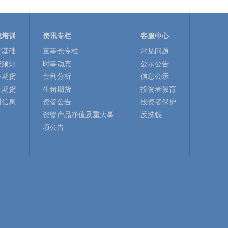
战培训
资讯专栏
客服中心
货基础
董事长专栏
常见问题
资须知
时事动态
公示公告
品期货
套利分析
信息公示
融期货
生猪期货
投资者教育
训信息
资管公告
投资者保护
资管产品净值及重大事
反洗钱
项公告