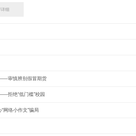
解详细
 ——审慎辨别假冒期货
——拒绝“低门槛”校园
心“网络小作文”骗局