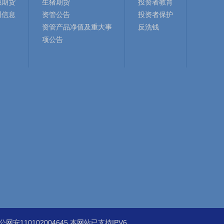
融期货
生猪期货
投资者教育
训信息
资管公告
投资者保护
资管产品净值及重大事
反洗钱
项公告
公网安110102004645 本网站已支持IPV6