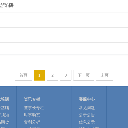
益”陷阱
首页
1
2
3
下一页
末页
战培训
资讯专栏
客服中心
货基础
董事长专栏
常见问题
资须知
时事动态
公示公告
品期货
套利分析
信息公示