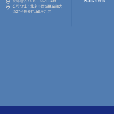
关注官方微信
投诉电话：
010 - 66211309
公司地址：
北京市西城区金融大
街27号投资广场B座九层