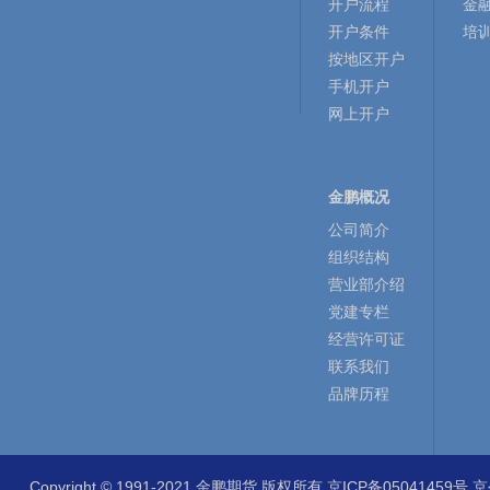
开户流程
金
开户条件
培
按地区开户
手机开户
网上开户
金鹏概况
公司简介
组织结构
营业部介绍
党建专栏
经营许可证
联系我们
品牌历程
Copyright © 1991-2021 金鹏期货 版权所有
京ICP备05041459号
京