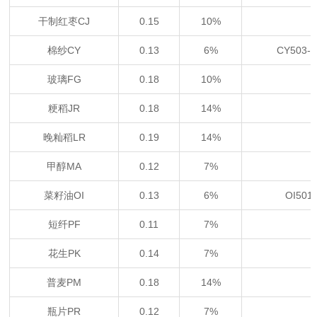
干制红枣CJ
0.15
10%
棉纱CY
0.13
6%
CY503
玻璃FG
0.18
10%
粳稻JR
0.18
14%
晚籼稻LR
0.19
14%
甲醇MA
0.12
7%
菜籽油OI
0.13
6%
OI50
短纤PF
0.11
7%
花生PK
0.14
7%
普麦PM
0.18
14%
瓶片PR
0.12
7%