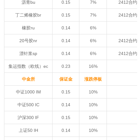
沥青bu
0.15
7%
2412合约
丁二烯橡胶br
0.15
7%
2412合约
橡胶ru
0.14
6%
20号胶nr
0.14
6%
2412合约
漂针浆sp
0.14
6%
2412合约
集运指数（欧线）ec
0.23
16%
中金所
保证金
涨跌停板
中证1000 IM
0.15
10%
中证500 IC
0.14
10%
沪深300 IF
0.15
10%
上证50 IH
0.14
10%