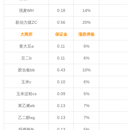
强麦WH
0.18
14%
新动力煤ZC
0.56
20%
大商所
保证金
涨跌停板
黄大豆a
0.11
6%
豆二b
0.11
6%
胶合板bb
0.43
10%
玉米c
0.10
6%
玉米淀粉cs
0.09
5%
苯乙烯eb
0.13
7%
乙二醇eg
0.13
7%
纤维板fb
0.13
5%