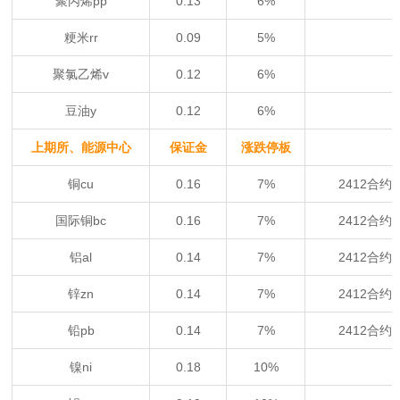
聚丙烯pp
0.13
6%
粳米rr
0.09
5%
聚氯乙烯v
0.12
6%
豆油y
0.12
6%
上期所、能源中心
保证金
涨跌停板
铜cu
0.16
7%
2412合约
国际铜bc
0.16
7%
2412合约
铝al
0.14
7%
2412合约
锌zn
0.14
7%
2412合约
铅pb
0.14
7%
2412合约
镍ni
0.18
10%