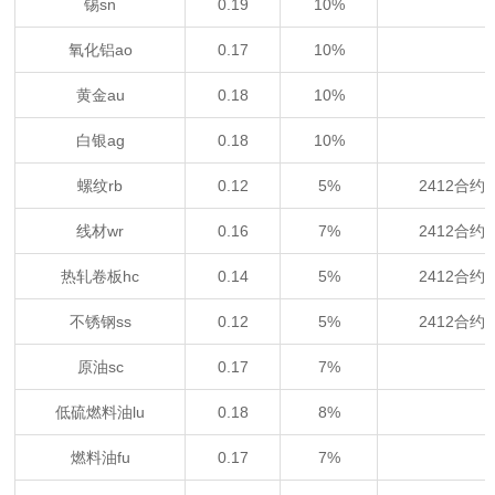
锡sn
0.19
10%
氧化铝ao
0.17
10%
黄金au
0.18
10%
白银ag
0.18
10%
螺纹rb
0.12
5%
2412合约
线材wr
0.16
7%
2412合约
热轧卷板hc
0.14
5%
2412合约
不锈钢ss
0.12
5%
2412合约
原油sc
0.17
7%
低硫燃料油lu
0.18
8%
燃料油fu
0.17
7%