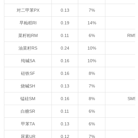
对二甲苯PX
0.13
7%
早籼稻RI
0.19
14%
菜籽粕RM
0.11
6%
RM5
油菜籽RS
0.24
10%
纯碱SA
0.16
10%
硅铁SF
0.16
8%
烧碱SH
0.13
7%
锰硅SM
0.16
8%
SM5
白糖SR
0.11
6%
甲苯TA
0.13
6%
尿素UR
0.12
7%