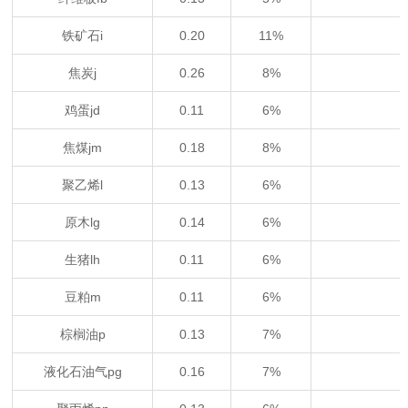
铁矿石i
0.20
11%
焦炭j
0.26
8%
鸡蛋jd
0.11
6%
焦煤jm
0.18
8%
聚乙烯l
0.13
6%
原木lg
0.14
6%
生猪lh
0.11
6%
豆粕m
0.11
6%
棕榈油p
0.13
7%
液化石油气pg
0.16
7%