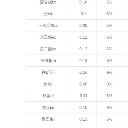
胶合板bb
0.18
5%
玉米c
0.1
6%
玉米淀粉cs
0.09
5%
苯乙烯eb
0.12
6%
乙二醇eg
0.12
6%
纤维板fb
0.13
5%
铁矿石i
0.16
9%
焦炭j
0.26
8%
鸡蛋jd
0.11
6%
焦煤jm
0.18
8%
聚乙烯l
0.13
6%