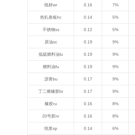
线材wr
0.16
7%
热轧卷板hc
0.14
5%
不锈钢ss
0.12
5%
原油sc
0.19
9%
低硫燃料油lu
0.19
9%
燃料油fu
0.19
9%
沥青bu
0.17
9%
丁二烯橡胶br
0.17
9%
橡胶ru
0.16
8%
20号胶nr
0.16
8%
纸浆sp
0.14
6%