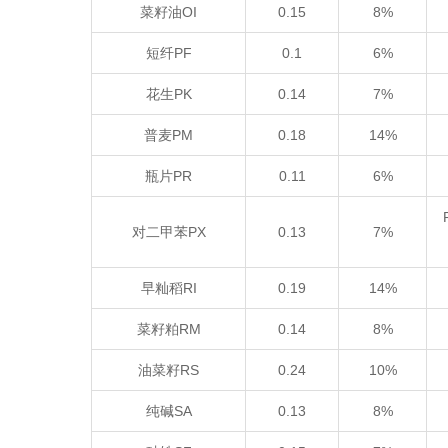
菜籽油OI
0.15
8%
短纤PF
0.1
6%
花生PK
0.14
7%
普麦PM
0.18
14%
瓶片PR
0.11
6%
对二甲苯PX
0.13
7%
早籼稻RI
0.19
14%
菜籽粕RM
0.14
8%
油菜籽RS
0.24
10%
纯碱SA
0.13
8%