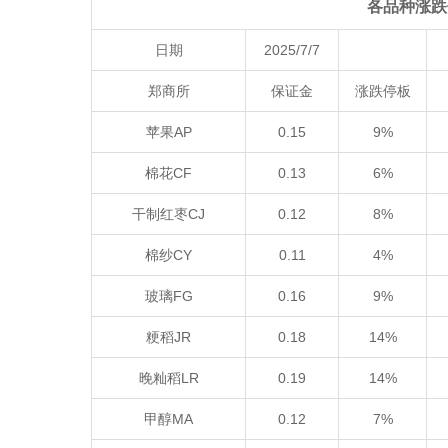
各品种涨跌
日期
2025/7/7
郑商所
保证金
涨跌停板
苹果AP
0.15
9%
棉花CF
0.13
6%
干制红枣CJ
0.12
8%
棉纱CY
0.11
4%
玻璃FG
0.16
9%
粳稻JR
0.18
14%
晚籼稻LR
0.19
14%
甲醇MA
0.12
7%