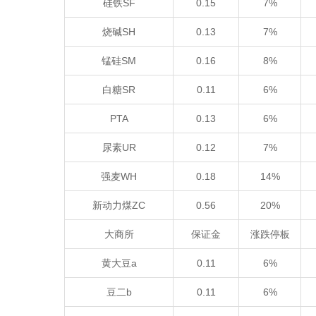
硅铁SF
0.15
7%
烧碱SH
0.13
7%
锰硅SM
0.16
8%
白糖SR
0.11
6%
PTA
0.13
6%
尿素UR
0.12
7%
强麦WH
0.18
14%
新动力煤ZC
0.56
20%
大商所
保证金
涨跌停板
黄大豆a
0.11
6%
豆二b
0.11
6%