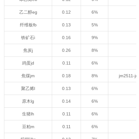
乙二醇eg
0.12
6%
纤维板fb
0.13
5%
铁矿石i
0.16
9%
焦炭j
0.26
8%
鸡蛋jd
0.11
6%
焦煤jm
0.18
8%
jm2511
聚乙烯l
0.13
6%
原木lg
0.14
6%
生猪lh
0.11
6%
豆粕m
0.11
6%