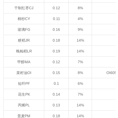
干制红枣CJ
0.12
8%
棉纱CY
0.11
4%
玻璃FG
0.16
9%
粳稻JR
0.18
14%
晚籼稻LR
0.19
14%
甲醇MA
0.12
7%
菜籽油OI
0.15
8%
OI60
短纤PF
0.1
6%
花生PK
0.14
7%
丙烯PL
0.13
14%
普麦PM
0.18
14%