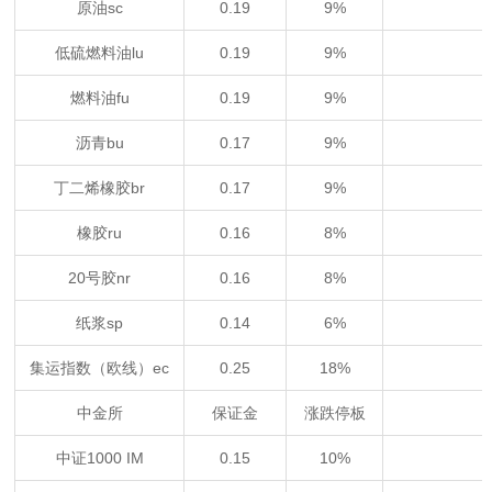
原油sc
0.19
9%
低硫燃料油lu
0.19
9%
燃料油fu
0.19
9%
沥青bu
0.17
9%
丁二烯橡胶br
0.17
9%
橡胶ru
0.16
8%
20号胶nr
0.16
8%
纸浆sp
0.14
6%
集运指数（欧线）ec
0.25
18%
中金所
保证金
涨跌停板
中证1000 IM
0.15
10%