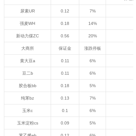
尿素UR
0.12
7%
强麦WH
0.18
14%
新动力煤ZC
0.56
20%
大商所
保证金
涨跌停板
黄大豆a
0.11
6%
豆二b
0.11
6%
胶合板bb
0.18
5%
纯苯bz
0.13
7%
玉米c
0.1
6%
玉米淀粉cs
0.09
5%
苯乙烯eb
0.12
6%