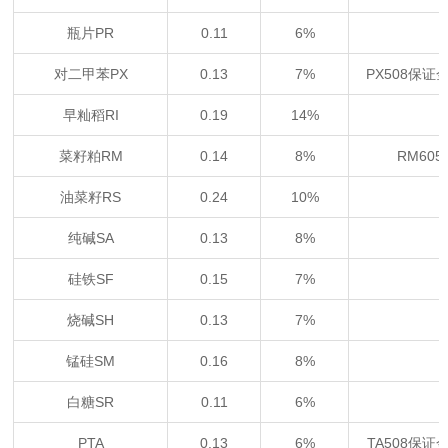
瓶片PR
0.11
6%
对二甲苯PX
0.13
7%
PX508保证
早籼稻RI
0.19
14%
菜籽粕RM
0.14
8%
RM60
油菜籽RS
0.24
10%
纯碱SA
0.13
8%
硅铁SF
0.15
7%
烧碱SH
0.13
7%
锰硅SM
0.16
8%
白糖SR
0.11
6%
PTA
0.13
6%
TA508保证