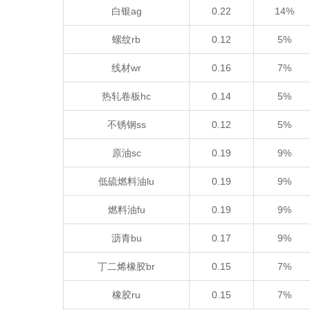
白银ag
0.22
14%
螺纹rb
0.12
5%
线材wr
0.16
7%
热轧卷板hc
0.14
5%
不锈钢ss
0.12
5%
原油sc
0.19
9%
低硫燃料油lu
0.19
9%
燃料油fu
0.19
9%
沥青bu
0.17
9%
丁二烯橡胶br
0.15
7%
橡胶ru
0.15
7%