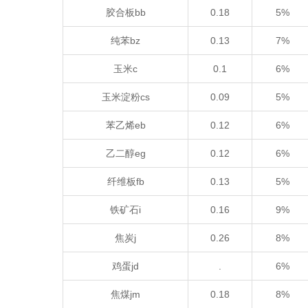
胶合板bb
0.18
5%
纯苯bz
0.13
7%
玉米c
0.1
6%
玉米淀粉cs
0.09
5%
苯乙烯eb
0.12
6%
乙二醇eg
0.12
6%
纤维板fb
0.13
5%
铁矿石i
0.16
9%
焦炭j
0.26
8%
鸡蛋jd
.
6%
焦煤jm
0.18
8%