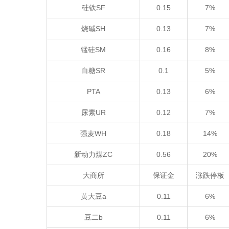
硅铁SF
0.15
7%
烧碱SH
0.13
7%
锰硅SM
0.16
8%
白糖SR
0.1
5%
PTA
0.13
6%
尿素UR
0.12
7%
强麦WH
0.18
14%
新动力煤ZC
0.56
20%
大商所
保证金
涨跌停板
黄大豆a
0.11
6%
豆二b
0.11
6%