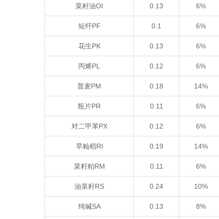
菜籽油OI
0.13
6%
短纤PF
0.1
6%
花生PK
0.13
6%
丙烯PL
0.12
6%
普麦PM
0.18
14%
瓶片PR
0.11
6%
对二甲苯PX
0.12
6%
早籼稻RI
0.19
14%
菜籽粕RM
0.11
6%
油菜籽RS
0.24
10%
纯碱SA
0.13
8%