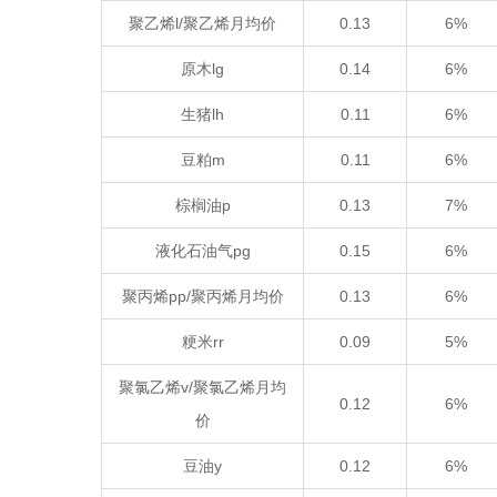
聚乙烯l/聚乙烯月均价
0.13
6%
原木lg
0.14
6%
生猪lh
0.11
6%
豆粕m
0.11
6%
棕榈油p
0.13
7%
液化石油气pg
0.15
6%
聚丙烯pp/聚丙烯月均价
0.13
6%
粳米rr
0.09
5%
聚氯乙烯v/聚氯乙烯月均
0.12
6%
价
豆油y
0.12
6%