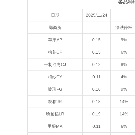
各品种
日期
2025/11/24
郑商所
涨跌停板
苹果AP
0.15
9%
棉花CF
0.13
6%
干制红枣CJ
0.12
8%
棉纱CY
0.11
4%
玻璃FG
0.16
9%
粳稻JR
0.18
14%
晚籼稻LR
0.19
14%
甲醇MA
0.11
6%