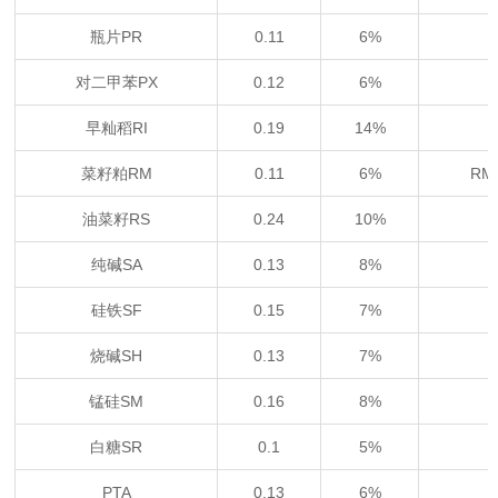
瓶片PR
0.11
6%
对二甲苯PX
0.12
6%
早籼稻RI
0.19
14%
菜籽粕RM
0.11
6%
RM
油菜籽RS
0.24
10%
纯碱SA
0.13
8%
硅铁SF
0.15
7%
烧碱SH
0.13
7%
锰硅SM
0.16
8%
白糖SR
0.1
5%
PTA
0.13
6%