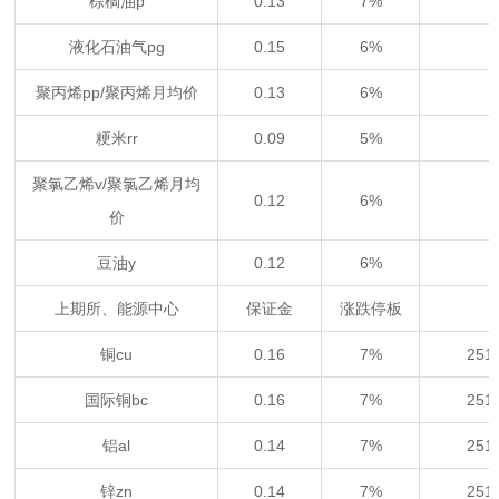
棕榈油p
0.13
7%
液化石油气pg
0.15
6%
聚丙烯pp/聚丙烯月均价
0.13
6%
粳米rr
0.09
5%
聚氯乙烯v/聚氯乙烯月均
0.12
6%
价
豆油y
0.12
6%
上期所、能源中心
保证金
涨跌停板
铜cu
0.16
7%
25
国际铜bc
0.16
7%
25
铝al
0.14
7%
25
锌zn
0.14
7%
25