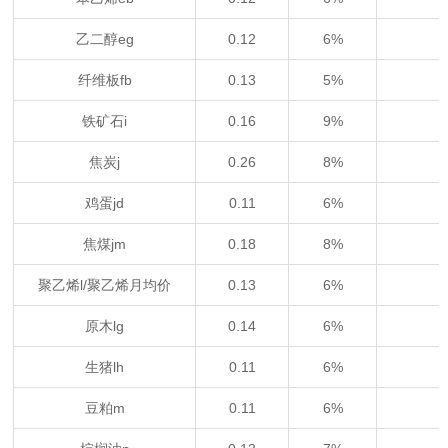
乙二醇eg
0.12
6%
纤维板fb
0.13
5%
铁矿石i
0.16
9%
焦炭j
0.26
8%
鸡蛋jd
0.11
6%
焦煤jm
0.18
8%
聚乙烯l/聚乙烯月均价
0.13
6%
原木lg
0.14
6%
生猪lh
0.11
6%
豆粕m
0.11
6%