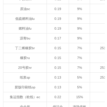
原油sc
0.19
9%
低硫燃料油lu
0.19
9%
燃料油fu
0.19
9%
沥青bu
0.17
9%
丁二烯橡胶br
0.15
7%
25
橡胶ru
0.15
7%
20号胶nr
0.15
7%
25
纸浆sp
0.13
5%
25
胶版印刷纸op
0.13
5%
集运指数（欧线）ec
0.22
15%
中金所
保证金
涨跌停板