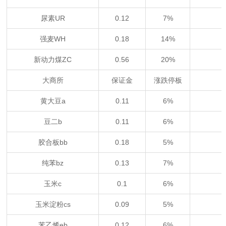
尿素UR
0.12
7%
强麦WH
0.18
14%
新动力煤ZC
0.56
20%
大商所
保证金
涨跌停板
黄大豆a
0.11
6%
豆二b
0.11
6%
胶合板bb
0.18
5%
纯苯bz
0.13
7%
玉米c
0.1
6%
玉米淀粉cs
0.09
5%
苯乙烯eb
0.12
6%