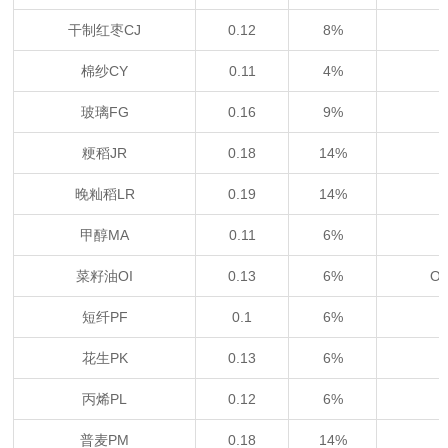
干制红枣CJ
0.12
8%
棉纱CY
0.11
4%
玻璃FG
0.16
9%
粳稻JR
0.18
14%
晚籼稻LR
0.19
14%
甲醇MA
0.11
6%
菜籽油OI
0.13
6%
O
短纤PF
0.1
6%
花生PK
0.13
6%
丙烯PL
0.12
6%
普麦PM
0.18
14%