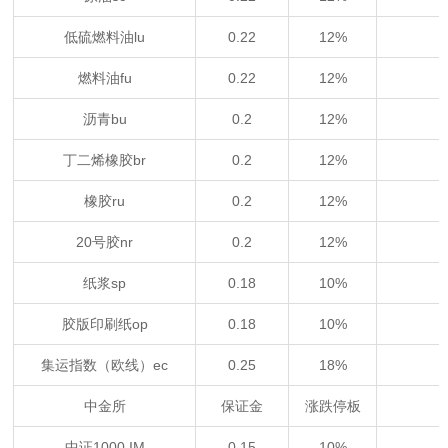
低硫燃料油lu
0.22
12%
燃料油fu
0.22
12%
沥青bu
0.2
12%
丁二烯橡胶br
0.2
12%
橡胶ru
0.2
12%
20号胶nr
0.2
12%
纸浆sp
0.18
10%
胶版印刷纸op
0.18
10%
集运指数（欧线）ec
0.25
18%
中金所
保证金
涨跌停板
中证1000 IM
0.15
10%