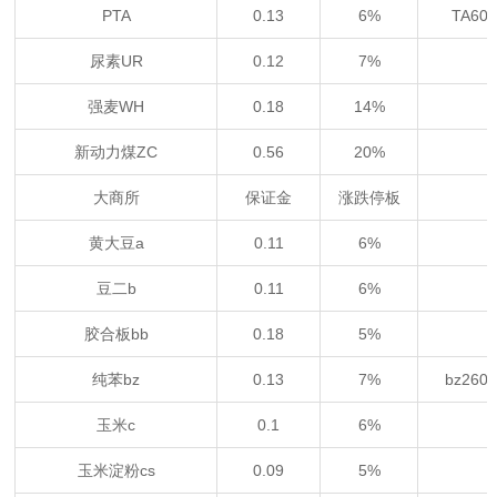
PTA
0.13
6%
TA60
尿素UR
0.12
7%
强麦WH
0.18
14%
新动力煤ZC
0.56
20%
大商所
保证金
涨跌停板
黄大豆a
0.11
6%
豆二b
0.11
6%
胶合板bb
0.18
5%
纯苯bz
0.13
7%
bz26
玉米c
0.1
6%
玉米淀粉cs
0.09
5%