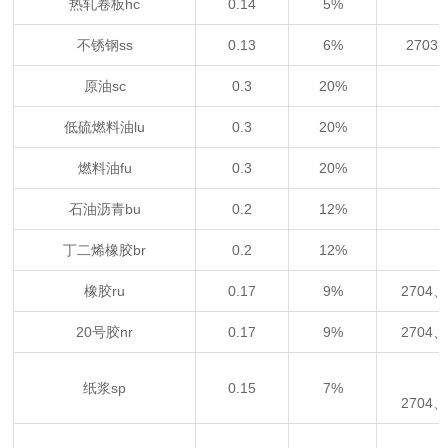
热轧卷板hc
0.14
5%
不锈钢ss
0.13
6%
2703
原油sc
0.3
20%
低硫燃料油lu
0.3
20%
燃料油fu
0.3
20%
石油沥青bu
0.2
12%
丁二烯橡胶br
0.2
12%
橡胶ru
0.17
9%
2704
20号胶nr
0.17
9%
2704
纸浆sp
0.15
7%
2704