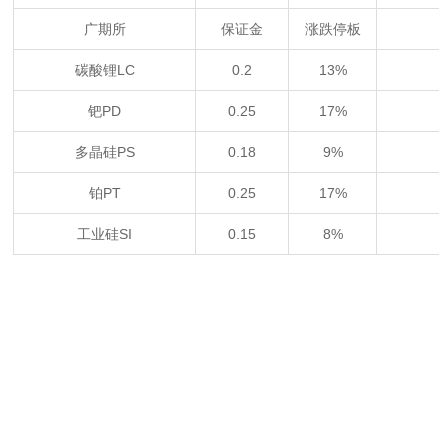
广期所
保证金
涨跌停板
碳酸锂LC
0.2
13%
钯PD
0.25
17%
多晶硅PS
0.18
9%
铂PT
0.25
17%
工业硅SI
0.15
8%