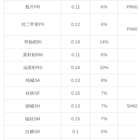
瓶片PR
0.11
6%
PR60
对二甲苯PX
0.12
6%
PX60
早籼稻RI
0.19
14%
菜籽粕RM
0.11
6%
油菜籽RS
0.24
10%
纯碱SA
0.13
8%
硅铁SF
0.15
7%
烧碱SH
0.13
7%
SH60
锰硅SM
0.15
7%
白糖SR
0.1
5%