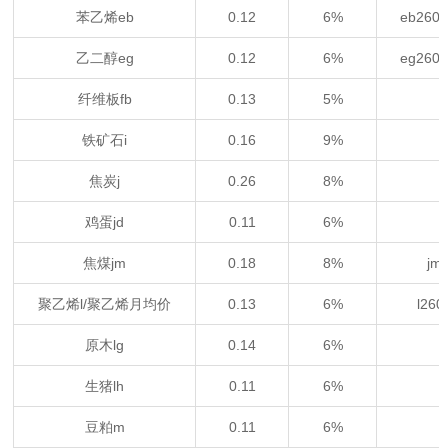
苯乙烯eb
0.12
6%
eb260
乙二醇eg
0.12
6%
eg260
纤维板fb
0.13
5%
铁矿石i
0.16
9%
焦炭j
0.26
8%
鸡蛋jd
0.11
6%
焦煤jm
0.18
8%
jm
聚乙烯l/聚乙烯月均价
0.13
6%
l26
原木lg
0.14
6%
生猪lh
0.11
6%
豆粕m
0.11
6%