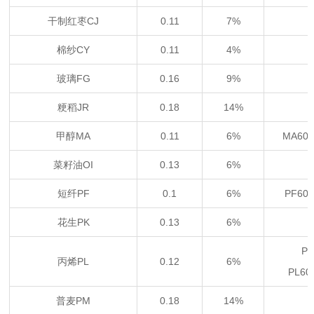
干制红枣CJ
0.11
7%
棉纱CY
0.11
4%
玻璃FG
0.16
9%
粳稻JR
0.18
14%
甲醇MA
0.11
6%
MA60
菜籽油OI
0.13
6%
短纤PF
0.1
6%
PF60
花生PK
0.13
6%
P
丙烯PL
0.12
6%
PL6
普麦PM
0.18
14%