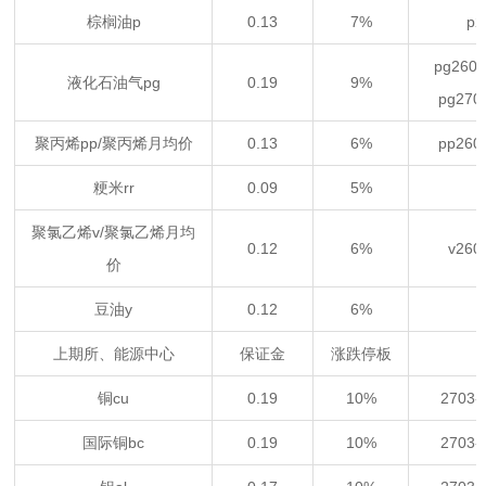
棕榈油p
0.13
7%
p
pg260
液化石油气pg
0.19
9%
pg27
聚丙烯pp/聚丙烯月均价
0.13
6%
pp26
粳米rr
0.09
5%
聚氯乙烯v/聚氯乙烯月均
0.12
6%
v26
价
豆油y
0.12
6%
上期所、能源中心
保证金
涨跌停板
铜cu
0.19
10%
2703
国际铜bc
0.19
10%
2703