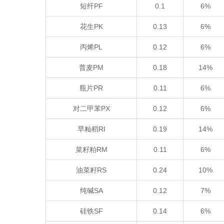
短纤PF
0.1
6%
花生PK
0.13
6%
丙烯PL
0.12
6%
普麦PM
0.18
14%
瓶片PR
0.11
6%
对二甲苯PX
0.12
6%
早籼稻RI
0.19
14%
菜籽粕RM
0.11
6%
油菜籽RS
0.24
10%
纯碱SA
0.12
7%
硅铁SF
0.14
6%