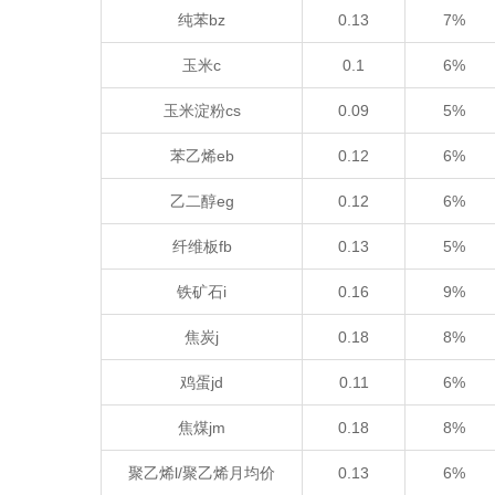
纯苯bz
0.13
7%
玉米c
0.1
6%
玉米淀粉cs
0.09
5%
苯乙烯eb
0.12
6%
乙二醇eg
0.12
6%
纤维板fb
0.13
5%
铁矿石i
0.16
9%
焦炭j
0.18
8%
鸡蛋jd
0.11
6%
焦煤jm
0.18
8%
聚乙烯l/聚乙烯月均价
0.13
6%