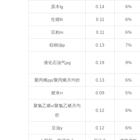
原木lg
0.14
6%
生猪lh
0.11
6%
豆粕m
0.11
6%
棕榈油p
0.13
7%
液化石油气pg
0.19
9%
聚丙烯pp/聚丙烯月均价
0.13
6%
粳米rr
0.09
5%
聚氯乙烯v/聚氯乙烯月均
0.12
6%
价
豆油y
0.12
6%