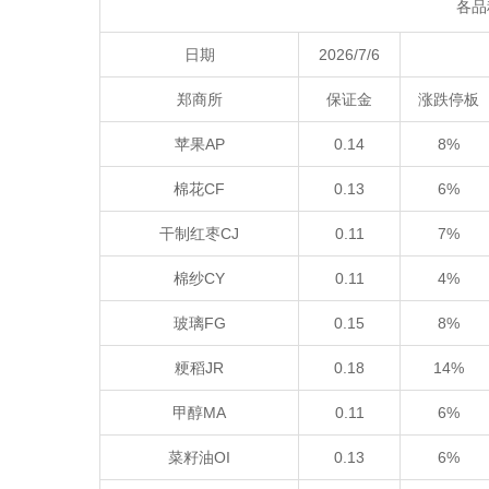
各品
日期
2026/7/6
郑商所
保证金
涨跌停板
苹果AP
0.14
8%
棉花CF
0.13
6%
干制红枣CJ
0.11
7%
棉纱CY
0.11
4%
玻璃FG
0.15
8%
粳稻JR
0.18
14%
甲醇MA
0.11
6%
菜籽油OI
0.13
6%