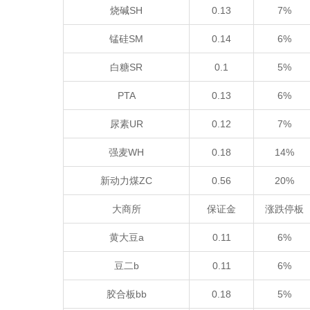
烧碱SH
0.13
7%
锰硅SM
0.14
6%
白糖SR
0.1
5%
PTA
0.13
6%
尿素UR
0.12
7%
强麦WH
0.18
14%
新动力煤ZC
0.56
20%
大商所
保证金
涨跌停板
黄大豆a
0.11
6%
豆二b
0.11
6%
胶合板bb
0.18
5%