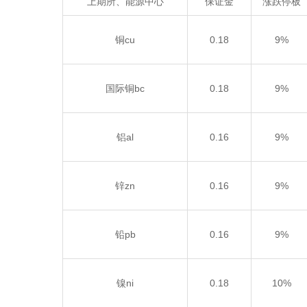
上期所、能源中心
保证金
涨跌停板
铜cu
0.18
9%
国际铜bc
0.18
9%
铝al
0.16
9%
锌zn
0.16
9%
铅pb
0.16
9%
镍ni
0.18
10%