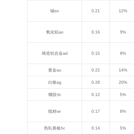
锡sn
0.21
12%
氧化铝ao
0.16
9%
铸造铝合金ad
0.15
8%
黄金au
0.22
14%
白银ag
0.28
20%
螺纹rb
0.12
5%
线材wr
0.17
8%
热轧卷板hc
0.14
5%