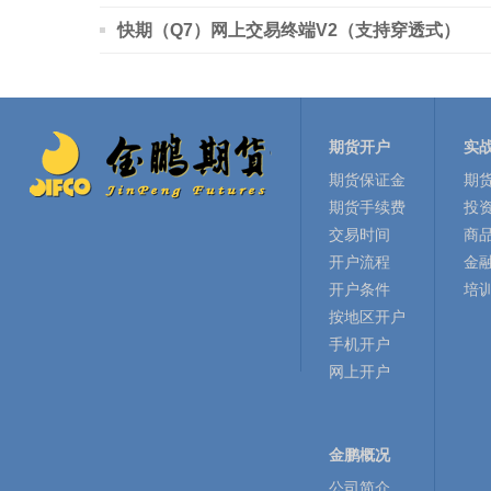
快期（Q7）网上交易终端V2（支持穿透式）
期货开户
实
期货保证金
期
期货手续费
投
交易时间
商
开户流程
金
开户条件
培
按地区开户
手机开户
网上开户
金鹏概况
公司简介