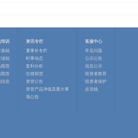
战培训
资讯专栏
客服中心
货基础
董事长专栏
常见问题
资须知
时事动态
公示公告
品期货
套利分析
信息公示
融期货
生猪期货
投资者教育
训信息
资管公告
投资者保护
资管产品净值及重大事
反洗钱
项公告