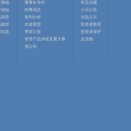
货基础
董事长专栏
常见问题
资须知
时事动态
公示公告
品期货
套利分析
信息公示
融期货
生猪期货
投资者教育
训信息
资管公告
投资者保护
资管产品净值及重大事
反洗钱
项公告