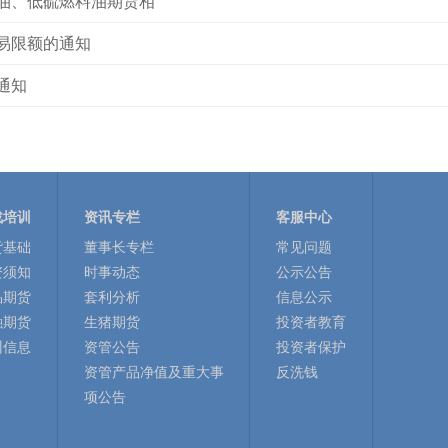
油、低硫燃料油期货相
易限额的通知
通知
战培训
资讯专栏
客服中心
货基础
董事长专栏
常见问题
资须知
时事动态
公示公告
品期货
套利分析
信息公示
融期货
生猪期货
投资者教育
训信息
资管公告
投资者保护
资管产品净值及重大事
反洗钱
项公告