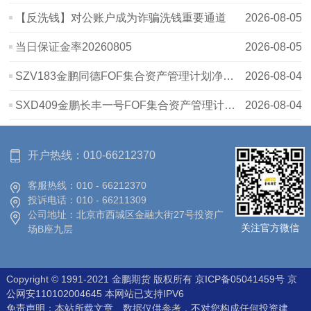
【反洗钱】对公账户成为诈骗洗钱重要通道
2026-08-05
当日保证金率20260805
2026-08-05
SZV183金鹏同德FOF集合资产管理计划净值波动表20260731.signed
2026-08-04
SXD409金鹏长丰一号FOF集合资产管理计划净值表20260731[用印]
2026-08-04
开户热线：
010-66212370
客服热线：
010 - 66212370
投诉电话：
010 - 66211309
公司地址：
北京市西城区金融大街27号投资广
关注官方微信
场B座九层
Copyright © 1991-2021 金鹏期货 版权所有
京ICP备05041459号
京
公网安110102004645 本网站已支持IPV6
免责声明：本站所载文章、数据仅供参考，不对您构成任何投资建