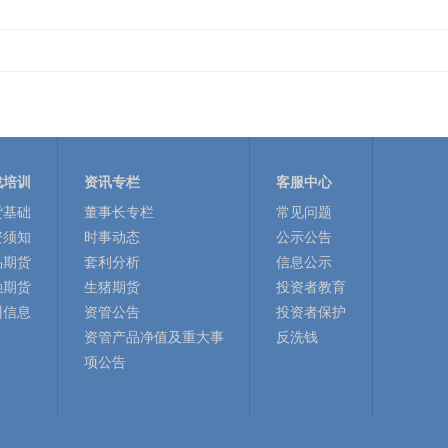
战培训
资讯专栏
客服中心
货基础
董事长专栏
常见问题
资须知
时事动态
公示公告
品期货
套利分析
信息公示
融期货
生猪期货
投资者教育
训信息
资管公告
投资者保护
资管产品净值及重大事
反洗钱
项公告