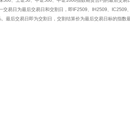
00、上证50、中证500、中证1000指数期货合约的最后交
为最后交易日和交割日，即IF2509、IH2509、IC2509、I
0%。最后交易日即为交割日，交割结算价为最后交易日标的指数