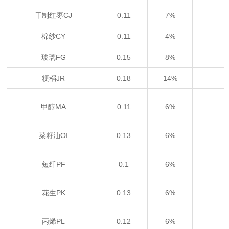
干制红枣CJ
0.11
7%
棉纱CY
0.11
4%
玻璃FG
0.15
8%
粳稻JR
0.18
14%
甲醇MA
0.11
6%
菜籽油OI
0.13
6%
短纤PF
0.1
6%
花生PK
0.13
6%
丙烯PL
0.12
6%