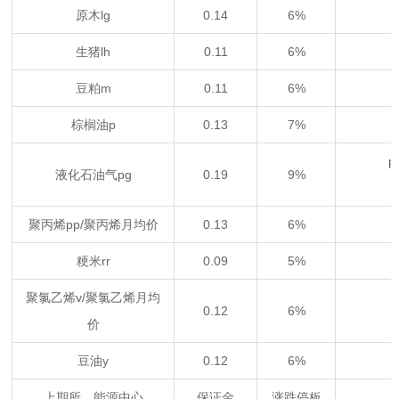
原木lg
0.14
6%
生猪lh
0.11
6%
豆粕m
0.11
6%
棕榈油p
0.13
7%
p
液化石油气pg
0.19
9%
聚丙烯pp/聚丙烯月均价
0.13
6%
粳米rr
0.09
5%
聚氯乙烯v/聚氯乙烯月均
0.12
6%
价
豆油y
0.12
6%
上期所、能源中心
保证金
涨跌停板