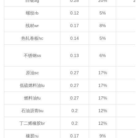
白银ag
0.28
20%
2
螺纹rb
0.12
5%
线材wr
0.17
8%
热轧卷板hc
0.14
5%
不锈钢ss
0.13
6%
原油sc
0.27
17%
低硫燃料油lu
0.27
17%
燃料油fu
0.27
17%
石油沥青bu
0.2
12%
丁二烯橡胶br
0.2
12%
橡胶ru
0.17
9%