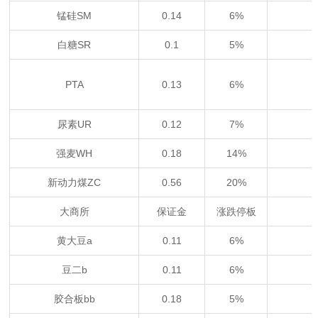
锰硅SM
0.14
6%
白糖SR
0.1
5%
PTA
0.13
6%
尿素UR
0.12
7%
强麦WH
0.18
14%
新动力煤ZC
0.56
20%
大商所
保证金
涨跌停板
黄大豆a
0.11
6%
豆二b
0.11
6%
胶合板bb
0.18
5%