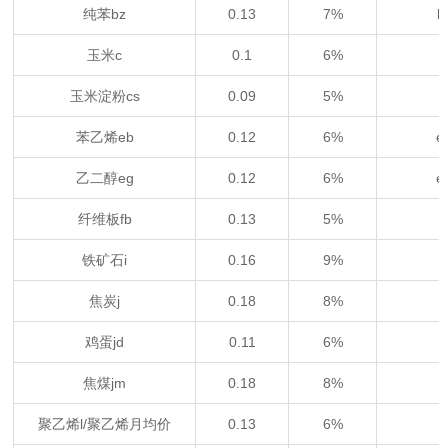
纯苯bz
0.13
7%
b
玉米c
0.1
6%
玉米淀粉cs
0.09
5%
苯乙烯eb
0.12
6%
e
乙二醇eg
0.12
6%
e
纤维板fb
0.13
5%
铁矿石i
0.16
9%
焦炭j
0.18
8%
鸡蛋jd
0.11
6%
焦煤jm
0.18
8%
聚乙烯l/聚乙烯月均价
0.13
6%