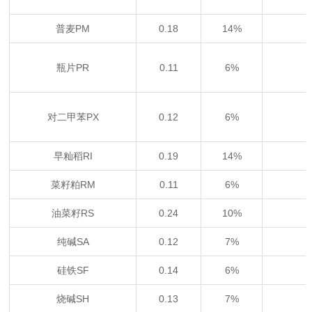
普麦PM
0.18
14%
瓶片PR
0.11
6%
对二甲苯PX
0.12
6%
早籼稻RI
0.19
14%
菜籽粕RM
0.11
6%
油菜籽RS
0.24
10%
纯碱SA
0.12
7%
硅铁SF
0.14
6%
烧碱SH
0.13
7%