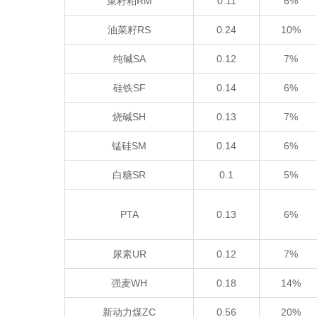
菜籽粕RM
0.11
6%
油菜籽RS
0.24
10%
纯碱SA
0.12
7%
硅铁SF
0.14
6%
烧碱SH
0.13
7%
锰硅SM
0.14
6%
白糖SR
0.1
5%
PTA
0.13
6%
尿素UR
0.12
7%
强麦WH
0.18
14%
新动力煤ZC
0.56
20%