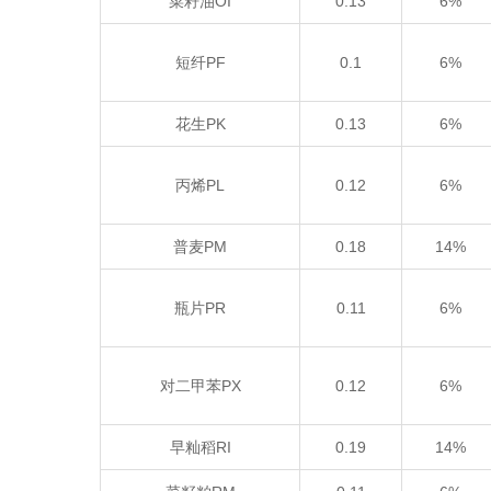
菜籽油OI
0.13
6%
短纤PF
0.1
6%
花生PK
0.13
6%
丙烯PL
0.12
6%
普麦PM
0.18
14%
瓶片PR
0.11
6%
对二甲苯PX
0.12
6%
早籼稻RI
0.19
14%