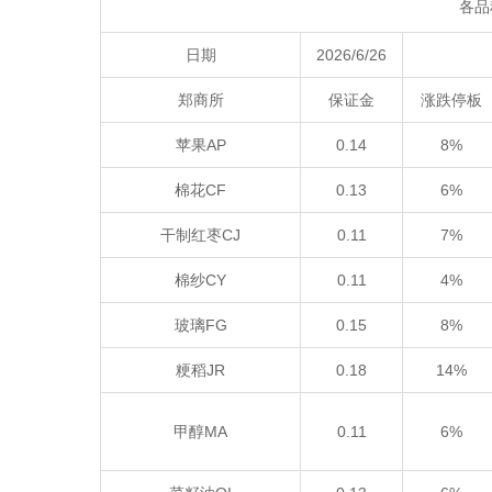
各品
日期
2026/6/26
郑商所
保证金
涨跌停板
苹果AP
0.14
8%
棉花CF
0.13
6%
干制红枣CJ
0.11
7%
棉纱CY
0.11
4%
玻璃FG
0.15
8%
粳稻JR
0.18
14%
甲醇MA
0.11
6%