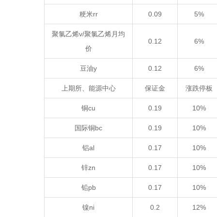
粳米rr
0.09
5%
聚氯乙烯v/聚氯乙烯月均
0.12
6%
价
豆油y
0.12
6%
上期所、能源中心
保证金
涨跌停板
铜cu
0.19
10%
国际铜bc
0.19
10%
铝al
0.17
10%
锌zn
0.17
10%
铅pb
0.17
10%
镍ni
0.2
12%