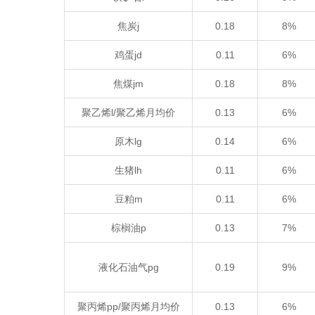
焦炭j
0.18
8%
鸡蛋jd
0.11
6%
焦煤jm
0.18
8%
聚乙烯l/聚乙烯月均价
0.13
6%
原木lg
0.14
6%
生猪lh
0.11
6%
豆粕m
0.11
6%
棕榈油p
0.13
7%
液化石油气pg
0.19
9%
聚丙烯pp/聚丙烯月均价
0.13
6%