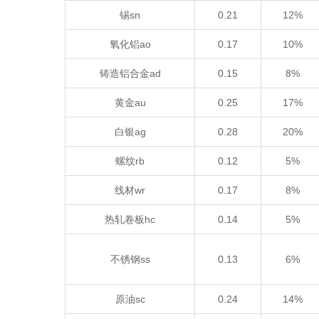
锡sn
0.21
12%
氧化铝ao
0.17
10%
铸造铝合金ad
0.15
8%
黄金au
0.25
17%
白银ag
0.28
20%
螺纹rb
0.12
5%
线材wr
0.17
8%
热轧卷板hc
0.14
5%
不锈钢ss
0.13
6%
原油sc
0.24
14%