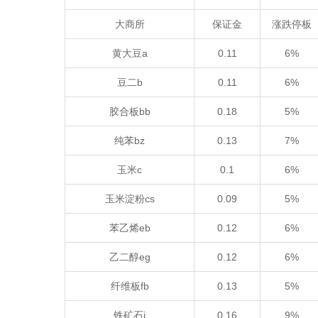
大商所
保证金
涨跌停板
黄大豆a
0.11
6%
豆二b
0.11
6%
胶合板bb
0.18
5%
纯苯bz
0.13
7%
玉米c
0.1
6%
玉米淀粉cs
0.09
5%
苯乙烯eb
0.12
6%
乙二醇eg
0.12
6%
纤维板fb
0.13
5%
铁矿石i
0.16
9%