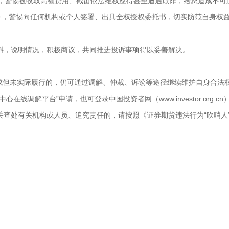
宣传，警惕被收取高额费用、截留依法维权应得甚至遭遇欺诈，给您造成不
业务，警惕向任何机构或个人签署、出具全权授权委托书，切实防范自身权
料，说明情况，积极商议，共同推进投诉事项得以妥善解决。
达成但未实际履行的，仍可通过调解、仲裁、诉讼等途径继续维护自身合法
线调解平台”申请，也可登录中国投资者网（www.investor.org.
关查处有关机构或人员、追究责任的，请按照《证券期货违法行为“吹哨人