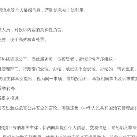
易流水等个人敏感信息，严防信息被非法利用。
或人员，对投诉内容的真实性负责。
完整，便于高效核查处置。
保障热线资源公平、高效服务每一位投资者，请您理性有序维权：
金融管理部门、行政部门受理、办结，或已由平台受理、办结的，请勿重复
代理主体再次提出，视为同一事项。撤销投诉后，再就相同事由及诉求重
接收转办。
或提交投诉。
不发表过激或危害公共安全的言论。涉嫌违反《中华人民共和国治安管理处
噱头招揽业务的相关主体，切勿向其提供个人信息、交易信息，避免陷入非