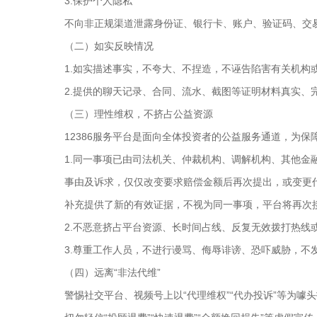
3.保护个人隐私
不向非正规渠道泄露身份证、银行卡、账户、验证码、交
（二）如实反映情况
1.如实描述事实，不夸大、不捏造，不诬告陷害有关机构
2.提供的聊天记录、合同、流水、截图等证明材料真实、
（三）理性维权，不挤占公益资源
12386服务平台是面向全体投资者的公益服务通道，为
1.同一事项已由司法机关、仲裁机构、调解机构、其他
事由及诉求，仅仅改变要求赔偿金额后再次提出，或变更
补充提供了新的有效证据，不视为同一事项，平台将再次
2.不恶意挤占平台资源、长时间占线、反复无效拨打热线
3.尊重工作人员，不进行谩骂、侮辱诽谤、恐吓威胁，
（四）远离“非法代维”
警惕社交平台、视频号上以“代理维权”“代办投诉”等为