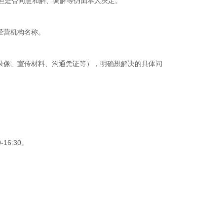
，但是否同意和解、调解等仍由本人决定。
经营机构名称。
录像、宣传材料、沟通凭证等），明确想解决的具体问
6:30。