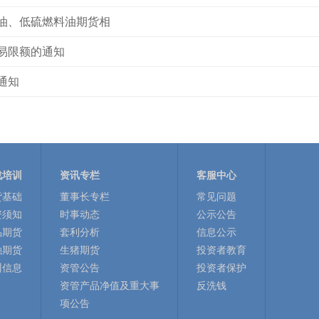
油、低硫燃料油期货相
易限额的通知
通知
战培训
资讯专栏
客服中心
货基础
董事长专栏
常见问题
资须知
时事动态
公示公告
品期货
套利分析
信息公示
融期货
生猪期货
投资者教育
训信息
资管公告
投资者保护
资管产品净值及重大事
反洗钱
项公告